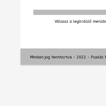
Válassz a legördülő menübő
Minden jog fenntartva - 2022 - Puskás