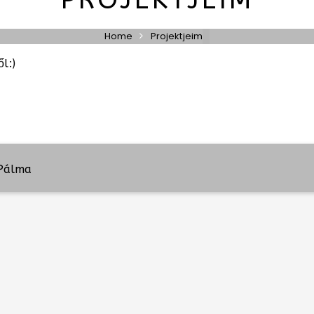
Home
Projektjeim
l:)
 Pálma