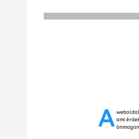
A
weboldal
ami érde
önmagama