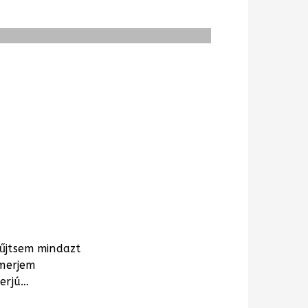
űjtsem mindazt
smerjem
terjú…