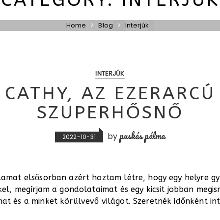
Home
Blog
Interjúk
INTERJÚK
CATHY, AZ EZERARCÚ
SZUPERHŐSNŐ
puskás pálma
by
2022-10-31
amat elsősorban azért hoztam létre, hogy egy helyre gy
kel, megírjam a gondolataimat és egy kicsit jobban megi
t és a minket körülvevő világot. Szeretnék időnként in